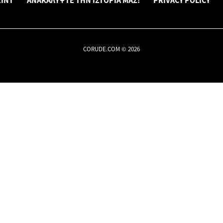
INT
ΑΝΑΚΑΛΎΨΤΕ ΤΗΝ ΙΣΤΟΡΊΑ ΜΑΣ!
PRIVACY POLICY
CORUDE.COM © 2026