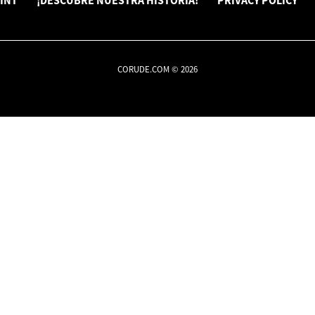
INT
¡DESCUBRE NUESTRA HISTORIA!
PRIVACY POLICY
CORUDE.COM © 2026