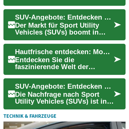
entscheiden sich für diese
vielseitigen Fahrzeuge. Ob
SUV-Angebote: Entdecken Sie die besten Deals für Ihren neuen Geländewagen
für den Stadtver...
Der Markt für Sport Utility
Vehicles (SUVs) boomt in
Deutschland. Immer mehr
Autofahrer schätzen die
Hautfrische entdecken: Moderne Wege zur Hautverjüngung
Kombination aus ...
Entdecken Sie die
faszinierende Welt der
Hautrevitalisierung! Von
innovativen
SUV-Angebote: Entdecken Sie die besten Deals für Ihren Traumwagen
Laserbehandlungen bis zu
sanften Peelin...
Die Nachfrage nach Sport
Utility Vehicles (SUVs) ist in
den letzten Jahren stark
gestiegen. Diese vielseitigen
TECHNIK & FAHRZEUGE
Fahrze...