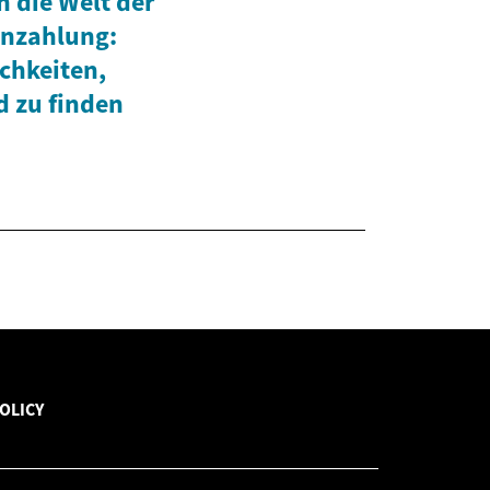
h die Welt der
nzahlung:
chkeiten,
d zu finden
OLICY