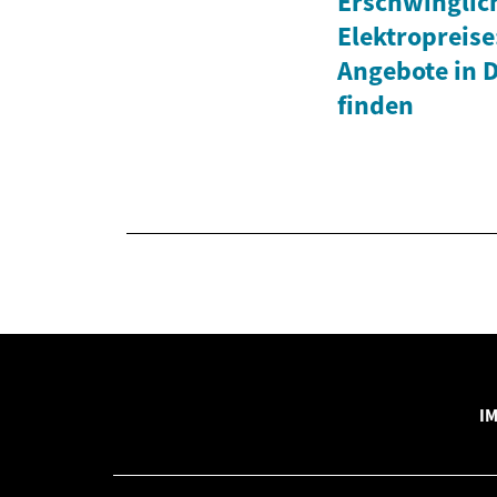
Erschwinglic
Elektropreise
Angebote in 
finden
I