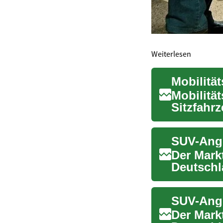
Weiterlesen
Mobilität
Sitzfahr
Gehfähigk
Der Markt
Deutschl
sich groß
Der Markt