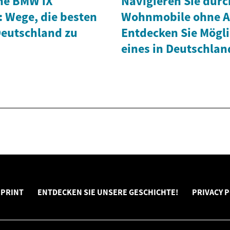
he BMW iX
Navigieren Sie durc
: Wege, die besten
Wohnmobile ohne A
Deutschland zu
Entdecken Sie Mögli
eines in Deutschlan
MPRINT
ENTDECKEN SIE UNSERE GESCHICHTE!
PRIVACY P