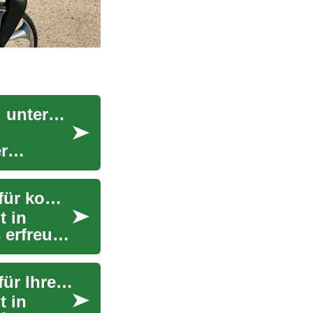
Mobilitätshilfen: Wie Mobility Scooter den Alltag unterstützen
r
SUV-Angebote: Entdecken Sie die besten Deals für kompakte SUVs wie den Hyundai Kona
t in
 erfreuen
SUV-Angebote: Entdecken Sie die besten Deals für Ihren neuen Geländewagen
t in