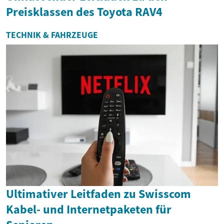
Preisklassen des Toyota RAV4
TECHNIK & FAHRZEUGE
Ultimativer Leitfaden zu Swisscom
Kabel- und Internetpaketen für