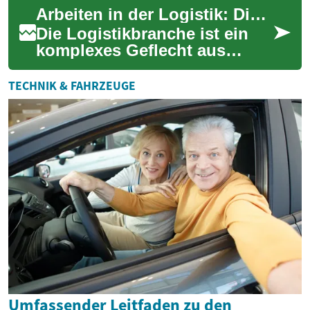
Weise, wie
Arbeiten in der Logistik: Die Nachtschicht
Reinigungsarbeiten
durchgeführt...
Die Logistikbranche ist ein
komplexes Geflecht aus
Prozessen, die darauf
abzielen, Güter effizient von
TECHNIK & FAHRZEUGE
A nach B zu be...
Umfassender Leitfaden zu den