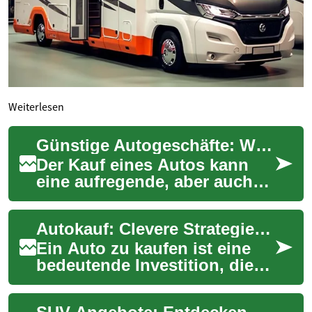
Weiterlesen
Günstige Autogeschäfte: Wie Sie das beste Angebot finden
Der Kauf eines Autos kann
eine aufregende, aber auch
herausfordernde Erfahrung
sein. Ob Sie nach einem
Autokauf: Clevere Strategien für Top-Angebote
neuen Stadtfli...
Ein Auto zu kaufen ist eine
bedeutende Investition, die
wohlüberlegt sein will. Ob
Neuwagen oder Gebrauchter -