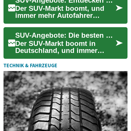
SUV-Angebote: Entdecken Sie die besten Deals für kompakte Stadtgeländewagen
es gib...
Der SUV-Markt boomt, und
immer mehr Autofahrer
entscheiden sich für diese
vielseitigen Fahrzeuge. Ob
SUV-Angebote: Die besten Deals für kompakte SUVs in Deutschland
für den Stadtver...
Der SUV-Markt boomt in
Deutschland, und immer
mehr Autofahrer entscheiden
sich für diese vielseitigen
TECHNIK & FAHRZEUGE
Fahrzeuge. Beso...