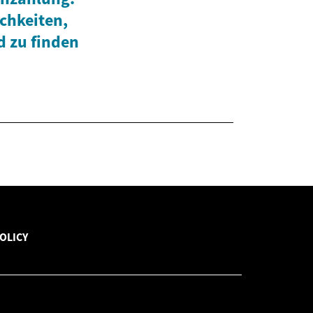
chkeiten,
d zu finden
OLICY