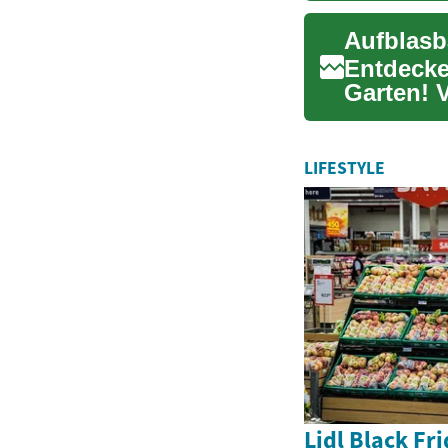
Aufblasb
Entdecken
Garten! 
Familie...
LIFESTYLE
Lidl Black Fr