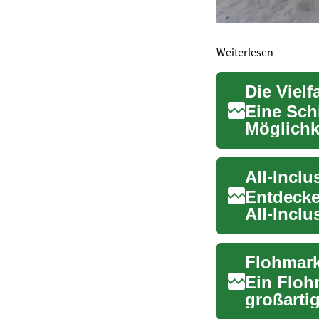
Weiterlesen
Die Vielf
Eine Schi
Möglichk
Landscha
Entdecke
All-Incl
lästige...
Ein Floh
großarti
loszuwer