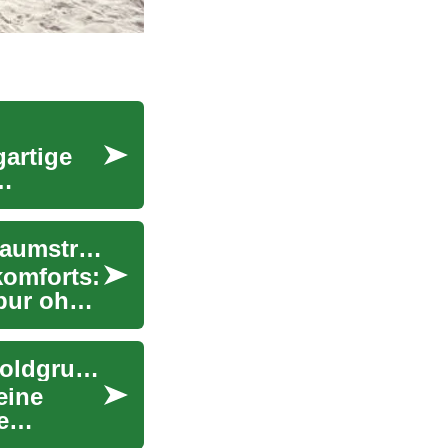
gartige
All-Inclusive Paradies: Sorglose Erholung am Traumstrand
komforts:
pur ohne
Flohmarktverkauf: Wie Sie Ihre Garage in eine Goldgrube verwandeln
eine
e