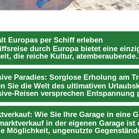
alt Europas per Schiff erleben
ffsreise durch Europa bietet eine einzi
eit, die reiche Kultur, atemberaubende
ften u...
n Sie die Welt des ultimativen Urlaubs
usive-Reisen versprechen Entspannung 
marktverkauf in der eigenen Garage ist 
ge Möglichkeit, ungenutzte Gegenständ
den und gl...