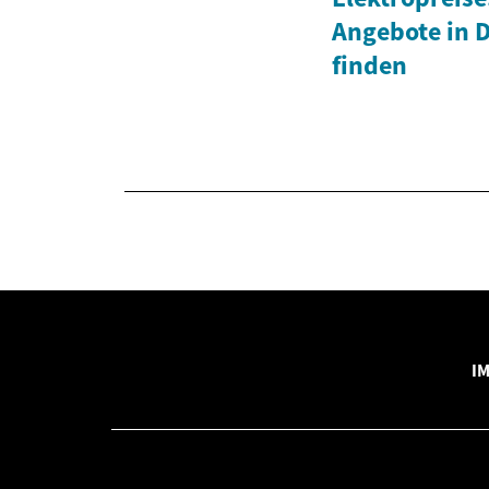
Angebote in 
finden
I