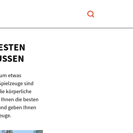
STEN W
SSEN
kaum etwas
Spielzeuge sind
ie körperliche
r Ihnen die besten
 und geben Ihnen
euge.