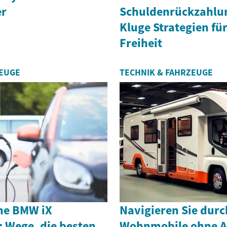
er
Schuldenrückzahlu
Kluge Strategien für
Freiheit
ZEUGE
TECHNIK & FAHRZEUGE
he BMW iX
Navigieren Sie durc
: Wege, die besten
Wohnmobile ohne A