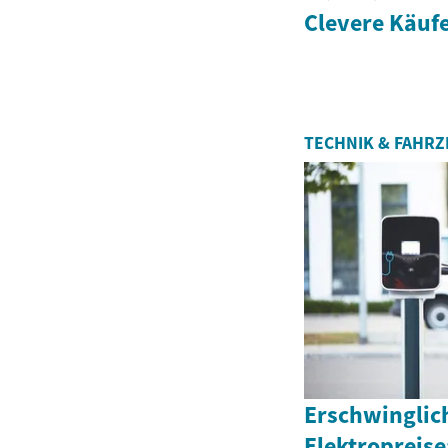
Clevere Käuf
TECHNIK & FAHR
Erschwinglic
Elektropreise