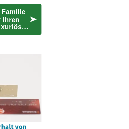
 Familie
r Ihren
uxuriösen
rhalt von