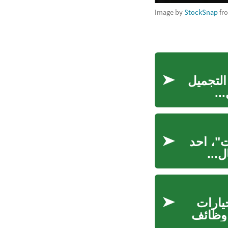
Image by
StockSnap
fr
التجميل
..
ت"، أحد
ل...
يارات
 وظائف