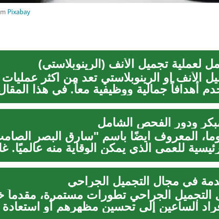
om
Pixabay
ل لعملية تجميل الأنف (الرينوبلاستي)
ل الأنف أو الرينوبلاستي تعد من أكثر عمليات 
دم أهدافاً جمالية ووظيفية معاً. في هذا المقال.
بكر ودور الفحص الشامل
كوما، المعروف أيضًا باسم "سارق البصر الصام
ئيسية للعمى الذي يمكن الوقاية منه عالميًا. غا
دمة في مجال التجميل الجراحي
التجميل الجراحي تطورات مستمرة، مقدماً خ
فراد الساعين إلى تحسين مظهرهم أو استعادة