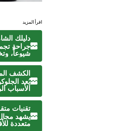
اقرأ المزيد
دليلك الشام
جراحة تجمي
شيوعاً، وتخ
الكشف الم
يُعد الجلو
الأسباب الر
تقنيات متق
يشهد مجال 
متعددة للأ
معينة...