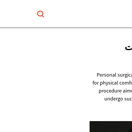
ت
Personal surgic
for physical comfo
procedure aime
undergo such