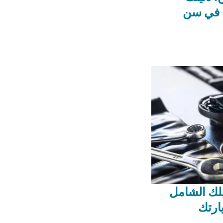
 في سن
يلك الشامل
ارتك