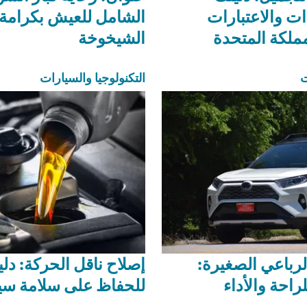
ات والاعتبارات
الشامل للعيش بكرامة
مملكة المتحدة
الشيخوخة
ت
التكنولوجيا والسيارات
لرباعي الصغيرة:
إصلاح ناقل الحركة: دل
راحة والأداء
للحفاظ على سلامة سي